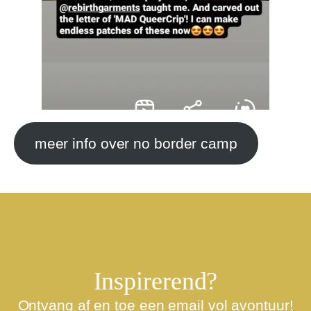
meer info over no border camp
Inspirerend?
Ontvang af en toe een email vol avontuur!