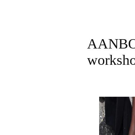
AANBO
worksho